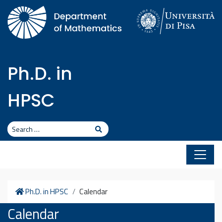
Skip to content
Ph.D. in
HPSC
Search
Search
Home
Ph.D. in HPSC
Calendar
Calendar