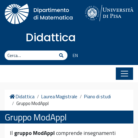
Vai al contenuto
Didattica
Cerca
Cerca
EN
Home
Didattica
Laurea Magistrale
Piano di studi
Gruppo ModAppl
Gruppo ModAppl
Il
gruppo ModAppl
comprende insegnamenti