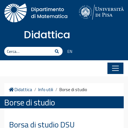
Vai al contenuto
Didattica
Cerca
Cerca
EN
Home
Didattica
Info utili
Borse di studio
Borse di studio
Borsa di studio DSU