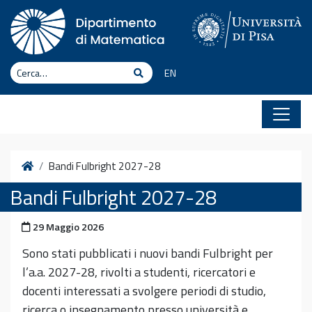
Vai al contenuto
Cerca
Cerca
EN
Home
Bandi Fulbright 2027-28
Bandi Fulbright 2027-28
Pubblicato il
29 Maggio 2026
Sono stati pubblicati i nuovi bandi Fulbright per
l’a.a. 2027-28, rivolti a studenti, ricercatori e
docenti interessati a svolgere periodi di studio,
ricerca o insegnamento presso università e