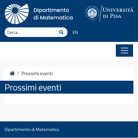
Vai al contenuto
Cerca
Cerca
EN
Home
Prossimi eventi
Prossimi eventi
Dipartimento di Matematica