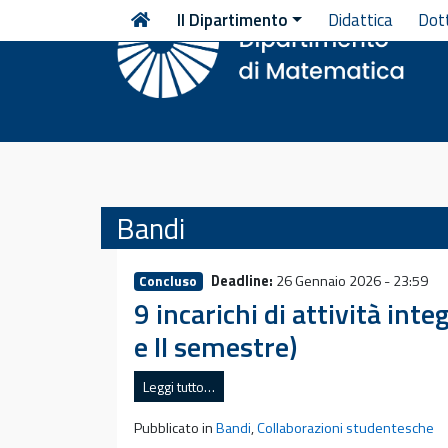
Vai al contenuto
Il Dipartimento
Didattica
Dot
Bandi
Deadline:
26 Gennaio 2026 - 23:59
Concluso
9 incarichi di attività in
e II semestre)
Leggi tutto…
Pubblicato in
Bandi
,
Collaborazioni studentesche