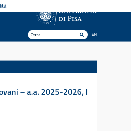
lità
Cerca
EN
Cerca
iovani – a.a. 2025-2026, I