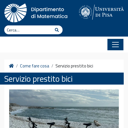
Vai al contenuto
Cerca
Cerca
Home
Come fare cosa
Servizio prestito bici
Servizio prestito bici