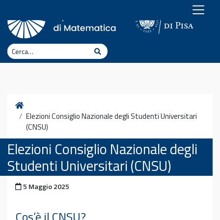
Vai al contenuto
Cerca
Cerca
Home
Elezioni Consiglio Nazionale degli Studenti Universitari
(CNSU)
Elezioni Consiglio Nazionale degli
Studenti Universitari (CNSU)
Pubblicato il
5 Maggio 2025
Cos’è il CNSU?