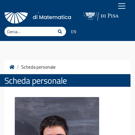
Vai al contenuto
Cerca
Cerca
EN
Home
Scheda personale
Scheda personale