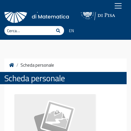
Vai al contenuto
Cerca
Cerca
EN
Home
Scheda personale
Scheda personale