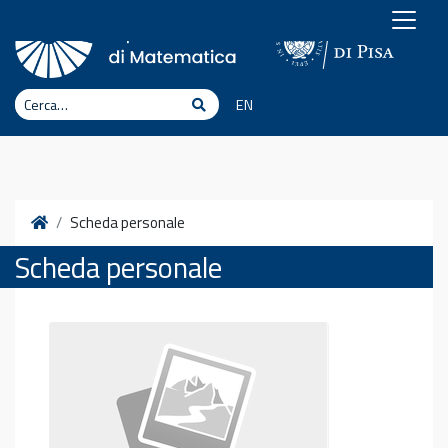
Vai al contenuto
Cerca
Cerca
EN
Home
Scheda personale
Scheda personale