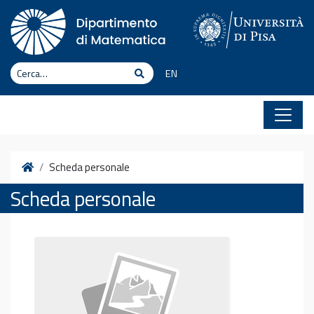
Vai al contenuto
Cerca
Cerca
EN
Home
Scheda personale
Scheda personale