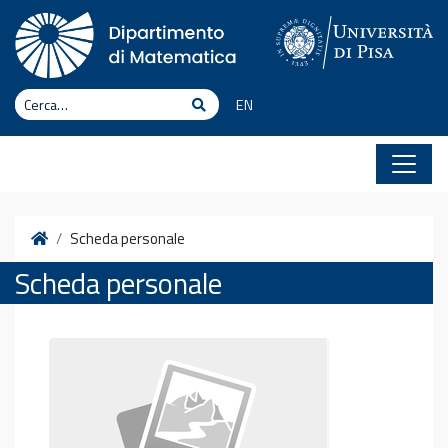
Vai al contenuto
Cerca
Cerca
EN
Home
Scheda personale
Scheda personale