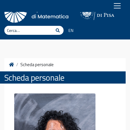
Vai al contenuto
Cerca
Cerca
EN
Home
Scheda personale
Scheda personale