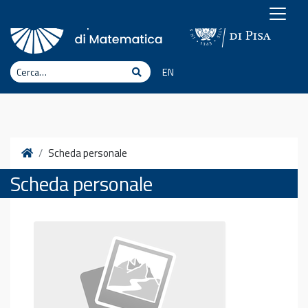
Vai al contenuto
Cerca
Cerca
EN
Home
Scheda personale
Scheda personale