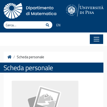
Vai al contenuto
Cerca
Cerca
EN
Home
Scheda personale
Scheda personale