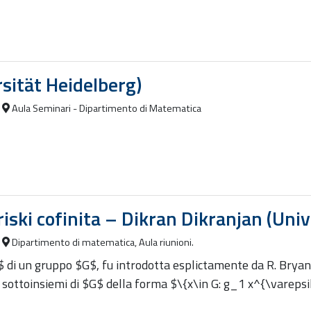
sität Heidelberg)
Aula Seminari - Dipartimento di Matematica
riski cofinita – Dikran Dikranjan (Univ
Dipartimento di matematica, Aula riunioni.
 di un gruppo $G$, fu introdotta esplictamente da R. Bryan
I sottoinsiemi di $G$ della forma $\{x\in G: g_1 x^{\varep