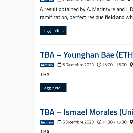
A result obtained by A. Macintyre and J. 
ramification, perfect residue field and w
Leggi tutto…
TBA – Younghan Bae (ETH 
6 Dicembre 2023
15:00 - 16:00
Archivio
TBA…
Leggi tutto…
TBA – Ismael Morales (Uni
6 Dicembre 2023
14:30 - 15:30
Archivio
TBA…