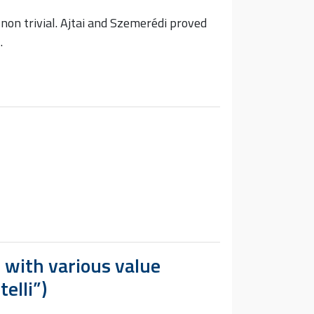
$ non trivial. Ajtai and Szemerédi proved
…
 with various value
elli”)