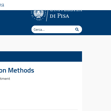
ità
Cerca
Cerca
tion Methods
artment