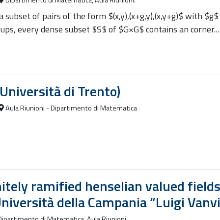
Dipartimento di Matematica, Aula Riunioni.
a subset of pairs of the form $(x,y),(x+g,y),(x,y+g)$ with $g
groups, every dense subset $S$ of $G×G$ contains an corner.
Università di Trento)
Aula Riunioni - Dipartimento di Matematica
itely ramified henselian valued fields
iversità della Campania “Luigi Vanvit
ipartimento di Matematica, Aula Riunioni.