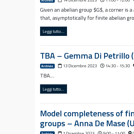
14 Dicembre 2023
11:00 - 12:00
Archivio
Given an abelian group $G$, a corner is a 
that, asymptotically for finite abelian 
Leggi tutto…
TBA – Gemma Di Petrillo (
13 Dicembre 2023
14:30 - 15:30
Archivio
TBA…
Leggi tutto…
Model completeness of fin
groups – Anna De Mase (Un
7 Dicembre 2023
9:00 - 11:00
D
Archivio