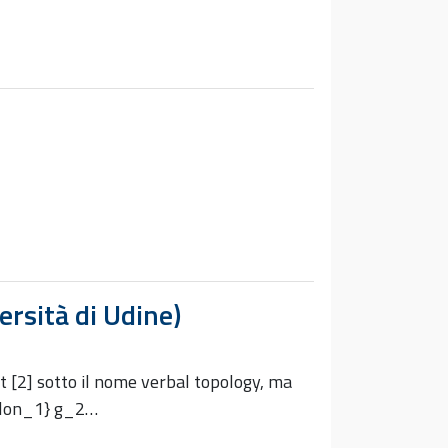
ersità di Udine)
t [2] sotto il nome verbal topology, ma
silon_1} g_2…