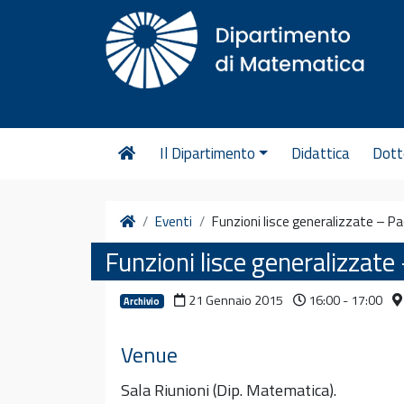
Vai al contenuto
Il Dipartimento
Didattica
Dott
Home
Eventi
Funzioni lisce generalizzate – Pa
Funzioni lisce generalizzate
21 Gennaio 2015
16:00 - 17:00
Archivio
Venue
Sala Riunioni (Dip. Matematica).