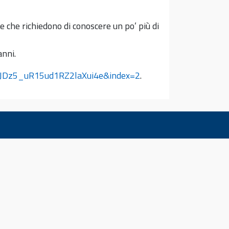
 che richiedono di conoscere un po’ più di
anni.
qJDz5_uR15ud1RZ2laXui4e&index=2
.