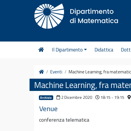
Vai al contenuto
Il Dipartimento
Didattica
Dott
Home
Eventi
Machine Learning, fra matematica
Machine Learning, fra matem
2 Dicembre 2020
18:15 - 19:15
Archivio
Venue
conferenza telematica