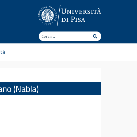
Cerca
Cerca
ità
ano (Nabla)