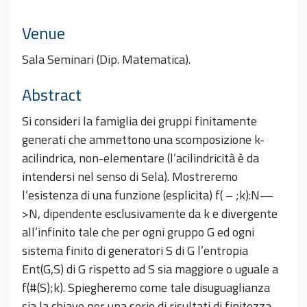
Venue
Sala Seminari (Dip. Matematica).
Abstract
Si consideri la famiglia dei gruppi finitamente
generati che ammettono una scomposizione k-
acilindrica, non-elementare (l’acilindricità è da
intendersi nel senso di Sela). Mostreremo
l’esistenza di una funzione (esplicita) f( – ;k):N—
>N, dipendente esclusivamente da k e divergente
all’infinito tale che per ogni gruppo G ed ogni
sistema finito di generatori S di G l’entropia
Ent(G,S) di G rispetto ad S sia maggiore o uguale a
f(#(S);k). Spiegheremo come tale disuguaglianza
sia la chiave per una serie di risultati di finitezza